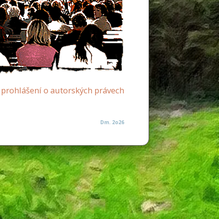
prohlášení o autorských právech
Dm. 2o26