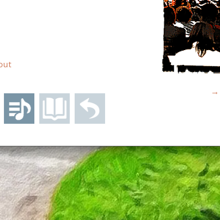
out
→