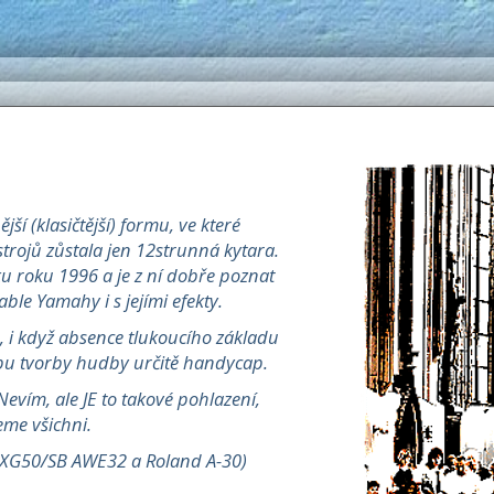
ší (klasičtější) formu, ve které
trojů zůstala jen 12strunná kytara.
ku roku 1996 a je z ní dobře poznat
ble Yamahy i s jejími efekty.
ch, i když absence tlukoucího základu
bu tvorby hudby určitě handycap.
evím, ale JE to takové pohlazení,
eme všichni.
XG50/SB AWE32 a Roland A-30)