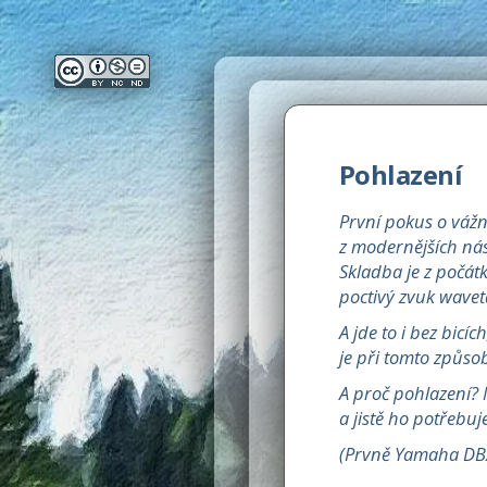
Pohlazení
První pokus o vážněj
z modernějších nás
Skladba je z počát
poctivý zvuk waveta
A jde to i bez bicí
je při tomto způso
A proč pohlazení? N
a jistě ho potřebuj
(Prvně Yamaha DB